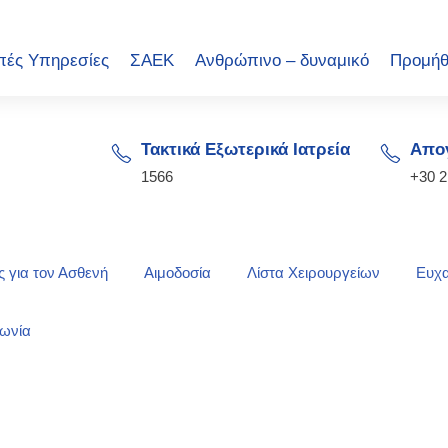
πές Υπηρεσίες
ΣΑΕΚ
Ανθρώπινο – δυναμικό
Προμήθ
Τακτικά Εξωτερικά Ιατρεία
Απογ
1566
+30 
 για τον Ασθενή
Αιμοδοσία
Λίστα Χειρουργείων
Ευχα
νωνία