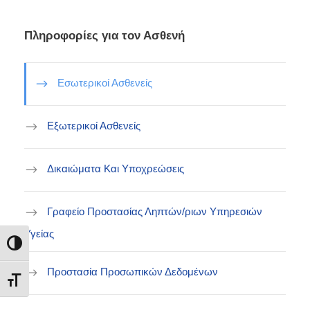
Πληροφορίες για τον Ασθενή
Εσωτερικοί Ασθενείς
Εξωτερικοί Ασθενείς
Δικαιώματα Και Υποχρεώσεις
Γραφείο Προστασίας Ληπτών/ριων Υπηρεσιών
Υγείας
Εναλλαγή Υψηλής Αντίθεσης
Προστασία Προσωπικών Δεδομένων
Εναλλαγή Μεγέθους Γραμμάτων