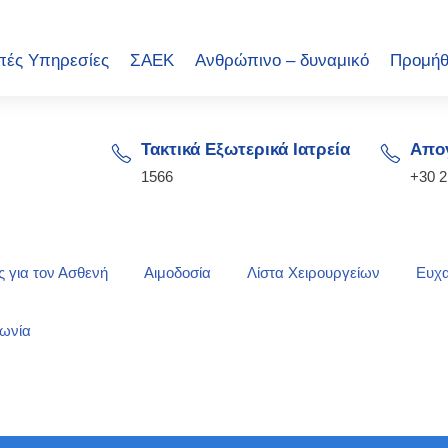
πές Υπηρεσίες
ΣΑΕΚ
Ανθρώπινο – δυναμικό
Προμήθ
Τακτικά Εξωτερικά Ιατρεία
Απογ
1566
+30 
 για τον Ασθενή
Αιμοδοσία
Λίστα Χειρουργείων
Ευχα
νωνία