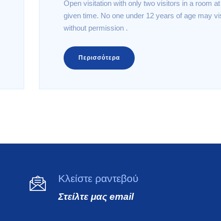
Open visitation with only two visitors in a room a
given time. No one under 12 years of age may vis
without permission .
Περισσότερα
Κλείστε ραντεβού
Στείλτε μας email