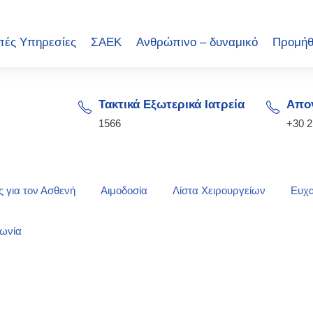
πές Υπηρεσίες
ΣΑΕΚ
Ανθρώπινο – δυναμικό
Προμήθ
Τακτικά Εξωτερικά Ιατρεία
Απογ
1566
+30 
 για τον Ασθενή
Αιμοδοσία
Λίστα Χειρουργείων
Ευχα
νωνία