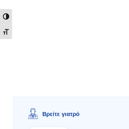
Εναλλαγή Υψηλής Αντίθεσης
Εναλλαγή Μεγέθους Γραμμάτων
Βρείτε γιατρό