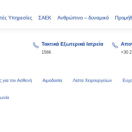
πές Υπηρεσίες
ΣΑΕΚ
Ανθρώπινο – δυναμικό
Προμήθ
Τακτικά Εξωτερικά Ιατρεία
Απογ
1566
+30 
 για τον Ασθενή
Αιμοδοσία
Λίστα Χειρουργείων
Ευχα
νωνία