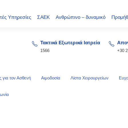
πές Υπηρεσίες
ΣΑΕΚ
Ανθρώπινο – δυναμικό
Προμήθ
Τακτικά Εξωτερικά Ιατρεία
Απογ
1566
+30 
 για τον Ασθενή
Αιμοδοσία
Λίστα Χειρουργείων
Ευχα
νωνία