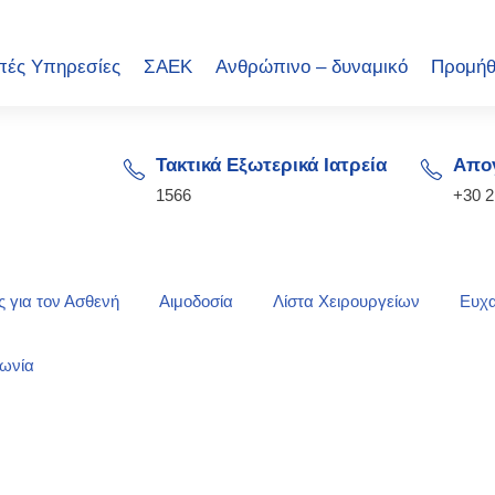
πές Υπηρεσίες
ΣΑΕΚ
Ανθρώπινο – δυναμικό
Προμήθ
Τακτικά Εξωτερικά Ιατρεία
Απογ
1566
+30 
 για τον Ασθενή
Αιμοδοσία
Λίστα Χειρουργείων
Ευχα
νωνία