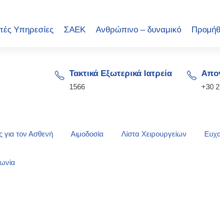
πές Υπηρεσίες
ΣΑΕΚ
Ανθρώπινο – δυναμικό
Προμήθ
Τακτικά Εξωτερικά Ιατρεία
Απογ
1566
+30 
 για τον Ασθενή
Αιμοδοσία
Λίστα Χειρουργείων
Ευχα
νωνία