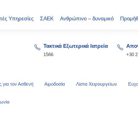
πές Υπηρεσίες
ΣΑΕΚ
Ανθρώπινο – δυναμικό
Προμήθ
Τακτικά Εξωτερικά Ιατρεία
Απογ
1566
+30 
 για τον Ασθενή
Αιμοδοσία
Λίστα Χειρουργείων
Ευχα
νωνία