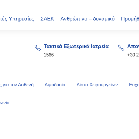
πές Υπηρεσίες
ΣΑΕΚ
Ανθρώπινο – δυναμικό
Προμήθ
Τακτικά Εξωτερικά Ιατρεία
Απογ
1566
+30 
 για τον Ασθενή
Αιμοδοσία
Λίστα Χειρουργείων
Ευχα
νωνία