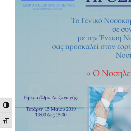
Εναλλαγή Υψηλής Αντίθεσης
Εναλλαγή Μεγέθους Γραμμάτων