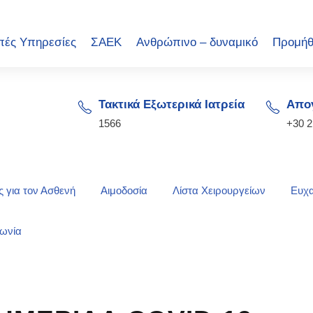
πές Υπηρεσίες
ΣΑΕΚ
Ανθρώπινο – δυναμικό
Προμήθ
Τακτικά Εξωτερικά Ιατρεία
Απογ
1566
+30 
 για τον Ασθενή
Αιμοδοσία
Λίστα Χειρουργείων
Ευχα
νωνία