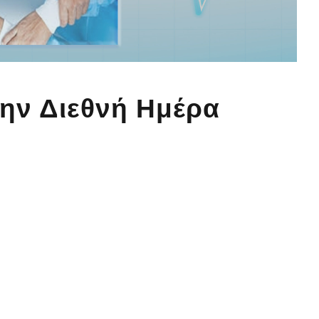
την Διεθνή Ημέρα