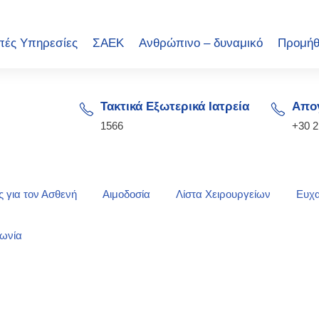
πές Υπηρεσίες
ΣΑΕΚ
Ανθρώπινο – δυναμικό
Προμήθ
Τακτικά Εξωτερικά Ιατρεία
Απογ
1566
+30 
 για τον Ασθενή
Αιμοδοσία
Λίστα Χειρουργείων
Ευχα
νωνία