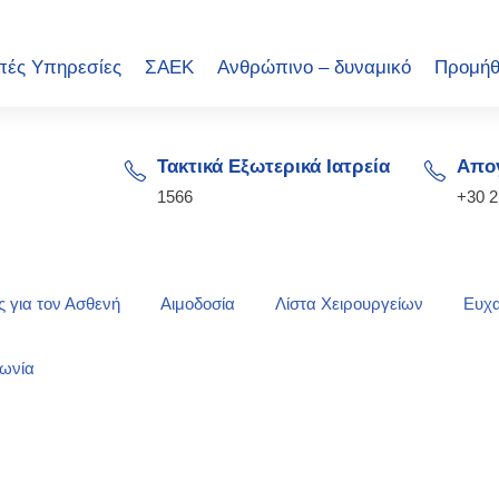
πές Υπηρεσίες
ΣΑΕΚ
Ανθρώπινο – δυναμικό
Προμήθ
Τακτικά Εξωτερικά Ιατρεία
Απογ
1566
+30 
 για τον Ασθενή
Αιμοδοσία
Λίστα Χειρουργείων
Ευχα
νωνία