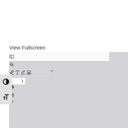
View Fullscreen
Εναλλαγή Υψηλής Αντίθεσης
Εναλλαγή Μεγέθους Γραμμάτων