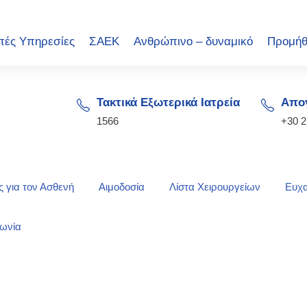
πές Υπηρεσίες
ΣΑΕΚ
Ανθρώπινο – δυναμικό
Προμήθ
Τακτικά Εξωτερικά Ιατρεία
Απογ
1566
+30 
 για τον Ασθενή
Αιμοδοσία
Λίστα Χειρουργείων
Ευχα
νωνία