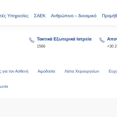
πές Υπηρεσίες
ΣΑΕΚ
Ανθρώπινο – δυναμικό
Προμήθ
Τακτικά Εξωτερικά Ιατρεία
Απογ
1566
+30 
 για τον Ασθενή
Αιμοδοσία
Λίστα Χειρουργείων
Ευχα
νωνία