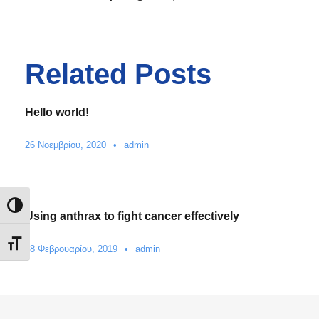
Related Posts
Hello world!
26 Νοεμβρίου, 2020
•
admin
Εναλλαγή Υψηλής Αντίθεσης
Using anthrax to fight cancer effectively
Εναλλαγή Μεγέθους Γραμμάτων
28 Φεβρουαρίου, 2019
•
admin