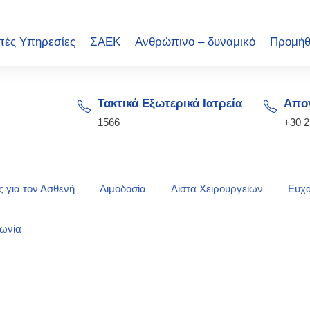
πές Υπηρεσίες
ΣΑΕΚ
Ανθρώπινο – δυναμικό
Προμήθ
Τακτικά Εξωτερικά Ιατρεία
Απογ
1566
+30 
 για τον Ασθενή
Αιμοδοσία
Λίστα Χειρουργείων
Ευχα
νωνία