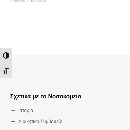
Antibiotic
/
Diseases
Εναλλαγή Υψηλής Αντίθεσης
Εναλλαγή Μεγέθους Γραμμάτων
Σχετικά με το Νοσοκομείο
Ιστορία
Διοικητικό Συμβουλίο