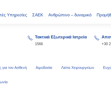
πές Υπηρεσίες
ΣΑΕΚ
Ανθρώπινο – δυναμικό
Προμήθ
Τακτικά Εξωτερικά Ιατρεία
Απογ
1566
+30 
 για τον Ασθενή
Αιμοδοσία
Λίστα Χειρουργείων
Ευχα
νωνία