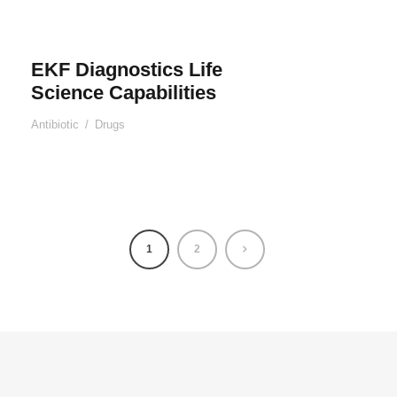
EKF Diagnostics Life
Science Capabilities
Antibiotic
/
Drugs
1
2