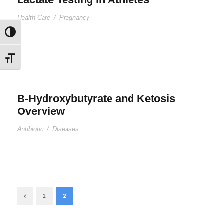
Health Care
/
Pregnancy
Εναλλαγή Υψηλής Αντίθεσης
Εναλλαγή Μεγέθους Γραμμάτων
B-Hydroxybutyrate and Ketosis
Overview
Antibiotic
/
Diseases
1
2