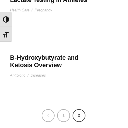
Health Care
/
Pregnancy
Εναλλαγή Υψηλής Αντίθεσης
Εναλλαγή Μεγέθους Γραμμάτων
B-Hydroxybutyrate and
Ketosis Overview
Antibiotic
/
Diseases
1
2